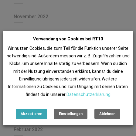
November 2022
September 2022
Verwendung von Cookies bei RT10
Wir nutzen Cookies, die zum Teil für die Funktion unserer Seite
August 2022
notwendig sind. Außerdem messen wir z. B. Zugriffszahlen und
Klicks, um unsere Inhalte stetig zu verbessern. Wenn du dich
mit der Nutzung einverstanden erklärst, kannst du deine
Juni 2022
Einwilligung übrigens jederzeit widerrufen. Weitere
Informationen zu Cookies und zum Umgang mit deinen Daten
Mai 2022
findest du in unserer
Datenschutzerklärung
März 2022
Akzeptieren
Einstellungen
Ablehnen
Februar 2022